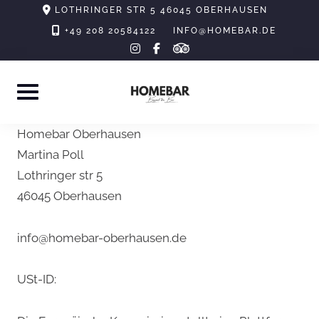
Skip
LOTHRINGER STR 5 46045 OBERHAUSEN
to
+49 208 20584122
INFO@HOMEBAR.DE
tripadvisor
instagram
facebook-
content
f
Homebar Oberhausen
Martina Poll
Lothringer str 5
46045 Oberhausen
info@homebar-oberhausen.de
USt-ID: