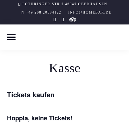
Skip
LOTHRINGER STR 5 46045 OBERHAUSEN
to
+49 208 20584122
INFO@HOMEBAR.DE
tripadvisor
instagram
facebook-
content
f
Kasse
Tickets kaufen
Hoppla, keine Tickets!